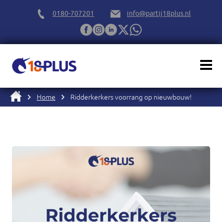
0180-707201
info@partij18plus.nl
Home
Ridderkerkers voorrang op nieuwbouw!