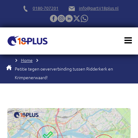
0180-707201
info@partij18plus.nl
Home
Petitie tegen oeververbinding tussen Ridderkerk en
Krimpenerwaard!