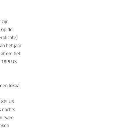
 zijn
d op de
rplichte)
an het jaar
 af om het
ij 18PLUS
een lokaal
 18PLUS
s nachts
in twee
token