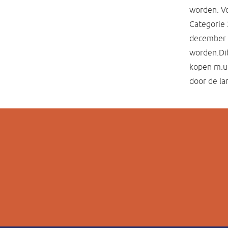
worden. Vo
Categorie 
december v
worden.Di
kopen m.u.
door de la