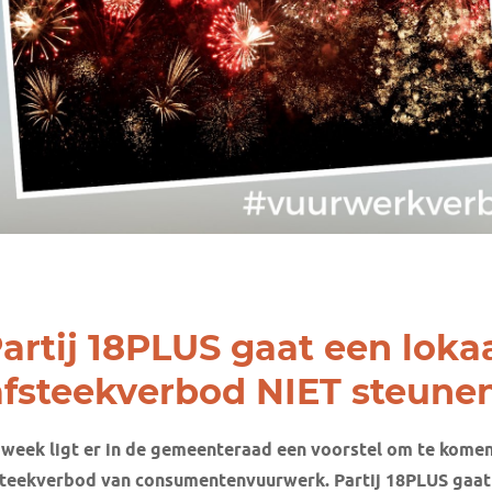
artij 18PLUS gaat een loka
afsteekverbod NIET steunen
week ligt er in de gemeenteraad een voorstel om te komen
steekverbod van consumentenvuurwerk. Partij 18PLUS gaat