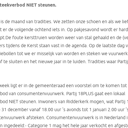
steekverbod NIET steunen.
s de maand van tradities. We zetten onze schoen en als we lief
t er de volgende ochtend iets in. Op pakjesavond wordt er har
pt.De foute kersttruien worden weer van stal gehaald en de (ve
ers tijdens de Kerst staan vast in de agenda. Op de laatste dag v
iebollen tot we er misselijk van worden en steken we vuurwerk
f te sluiten en het nieuwe jaar in te luiden. Tradities waar Part
eek ligt er in de gemeenteraad een voorstel om te komen tot 
bod van consumentenvuurwerk. Partij 18PLUS gaat een lokaal
bod NIET steunen. Inwoners van Ridderkerk mogen, wat Partij
p 31 december vanaf 18.00 uur 's avonds tot 1 januari 2.00 uur ’
envuurwerk afsteken. Consumentenvuurwerk is in Nederland 
n ingedeeld:- Categorie 1 mag het hele jaar verkocht en afges