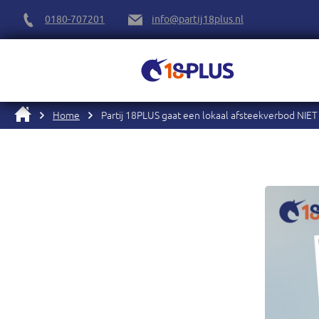
0180-707201
info@partij18plus.nl
Home
Partij 18PLUS gaat een lokaal afsteekverbod NIET