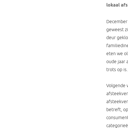
lokaal af
December i
geweest zi
deur geklo
familiedin
eten we ol
oude jaar a
trots op is.
Volgende w
afsteekver
afsteekver
betreft, o
consument
categorieë