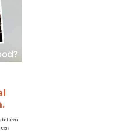
al
.
 tot een
 een