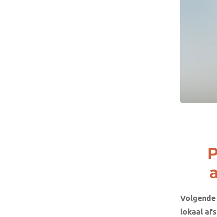
P
Volgende 
lokaal af