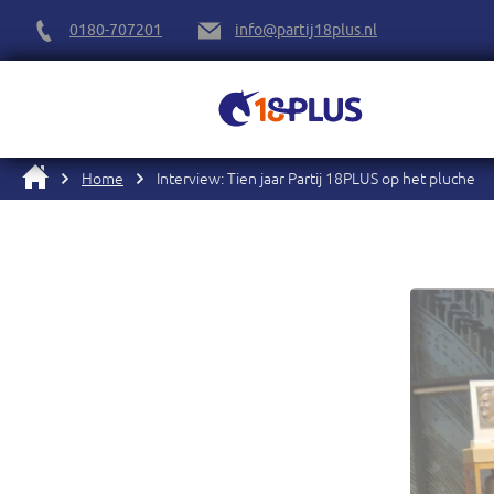
0180-707201
info@partij18plus.nl
Home
Interview: Tien jaar Partij 18PLUS op het pluche