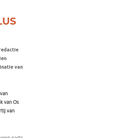
PLUS
redactie
ien
inatie van
 van
nk van Os
tij van
igen partij