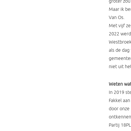
groter zou
Maar ik ben
Van Os.
Met vijf z
2022 werde
Westbroek 
als de dag
gemeentera
niet uit he
Weten wat
In 2019 st
Fakkel aan
door onze 
ontkennen’’
Partij 18P