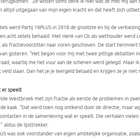
 terugkomen. “Ze wisten soms denk ik niet wat ze met mij aan
 altijd uitgegaan van mijn eigen kracht en dat heeft zich uitbet
etels werd Partij 18PLUS in 2018 de grootste en bij de verkiezin
n acht zetels behaald. Met Henk van Os als wethouder werd L
als fractievoorzitter naar voren geschoven. De start herinnert h
 van gisteren. “Het begon voor mij met twee pittige debatten i
ad, waarbij me het vuur aan de schenen werd gelegd. Maar ik 
t veld slaan. Dan het je je leergeld betaald en krijgen ze je nie
 er speelt
elde Westbroek met zijn fractie als eerste de problemen in z
 de kaak. “Dat werd toen nog ontkend door de directie, maar w
contacten in de samenleving wat er speelt. Die verhalen vielen 
 aldus de lijsttrekker.
LUS was ook voorstander van eigen ambtelijke organisatie, zoals