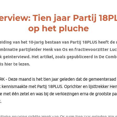
erview: Tien jaar Partij 18
op het pluche
eiding van het 10-jarig bestaan van Partij 18PLUS heeft de 
mbinatie partijleider Henk van Os en fractievoorzitter Luc
 geinterviewd. Het artikel, zoals gepubliceerd in De Comb
is hier te lezen.
K - Deze maand is het tien jaar geleden dat de gemeenteraad
 kennismaakte met Partij 18PLUS. Oprichter en lijsttrekker He
 met één zetel en was bij de verkiezingen erna de grootste par
.
itieke ervaring richtte Henk van Os ruim tien jaar geleden zijn e