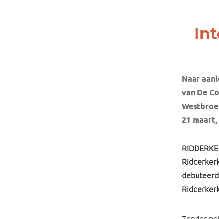
Int
Naar aanl
van De Co
Westbroek
21 maart, 
RIDDERKER
Ridderkerk
debuteerde
Ridderkerk
Zonder pol