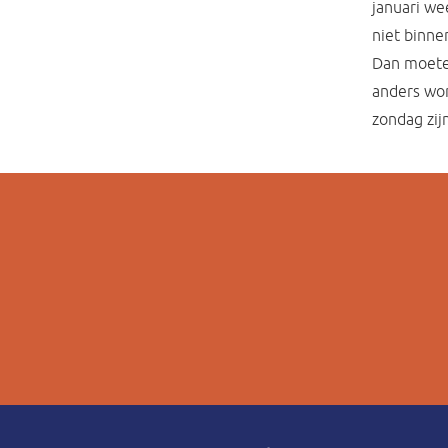
januari we
niet binne
Dan moeten
anders wor
zondag zij