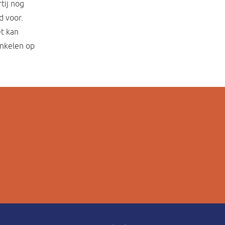
tij nog
d voor.
et kan
inkelen op