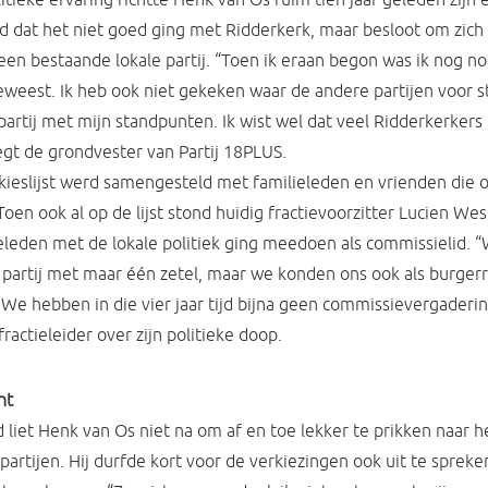
nd dat het niet goed ging met Ridderkerk, maar besloot om zich 
j een bestaande lokale partij. “Toen ik eraan begon was ik nog no
eweest. Ik heb ook niet gekeken waar de andere partijen voor s
partij met mijn standpunten. Ik wist wel dat veel Ridderkerkers
gt de grondvester van Partij 18PLUS.
kieslijst werd samengesteld met familieleden en vrienden die 
 Toen ook al op de lijst stond huidig fractievoorzitter Lucien We
geleden met de lokale politiek ging meedoen als commissielid.
 partij met maar één zetel, maar we konden ons ook als burgerr
. We hebben in die vier jaar tijd bijna geen commissievergaderi
fractieleider over zijn politieke doop.
ht
id liet Henk van Os niet na om af en toe lekker te prikken naar h
partijen. Hij durfde kort voor de verkiezingen ook uit te spreken