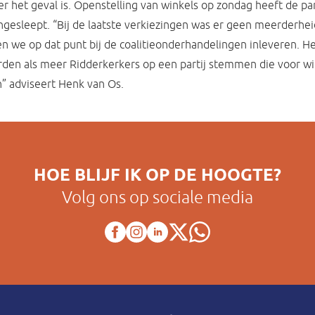
er het geval is. Openstelling van winkels op zondag heeft de par
ngesleept. “Bij de laatste verkiezingen was er geen meerderhei
 we op dat punt bij de coalitieonderhandelingen inleveren. H
den als meer Ridderkerkers op een partij stemmen die voor w
n” adviseert Henk van Os.
HOE BLIJF IK OP DE HOOGTE?
Volg ons op sociale media