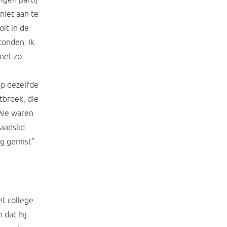
niet aan te
oit in de
tonden. Ik
 net zo
op dezelfde
stbroek, die
 “We waren
aadslid
ng gemist”
et college
 dat hij