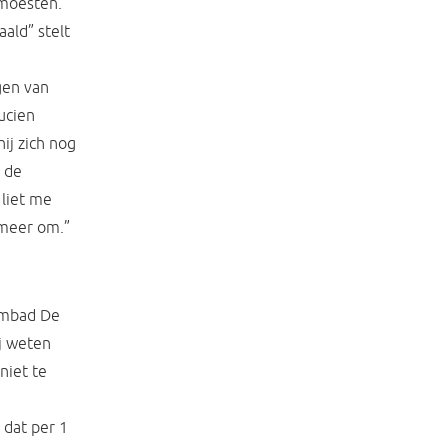
 moesten.
aald” stelt
gen van
ucien
ij zich nog
n de
liet me
t meer om.”
wembad De
ij weten
niet te
 dat per 1