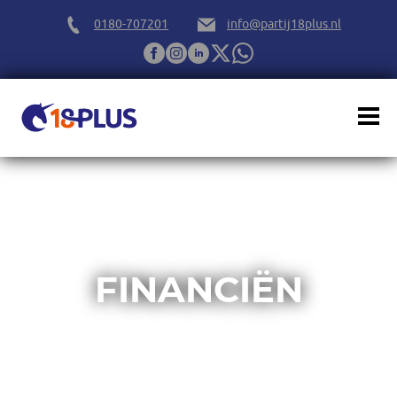
0180-707201
info@partij18plus.nl
FINANCIËN