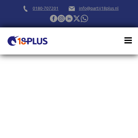
0180-707201
info@partij18plus.nl